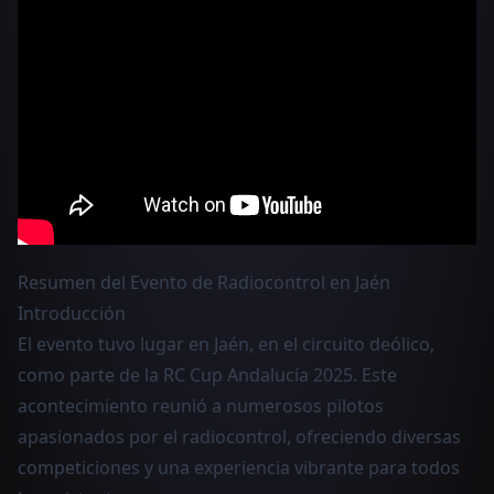
Resumen del Evento de Radiocontrol en Jaén
Introducción
El evento tuvo lugar en Jaén, en el circuito deólico,
como parte de la RC Cup Andalucía 2025. Este
acontecimiento reunió a numerosos pilotos
apasionados por el radiocontrol, ofreciendo diversas
competiciones y una experiencia vibrante para todos