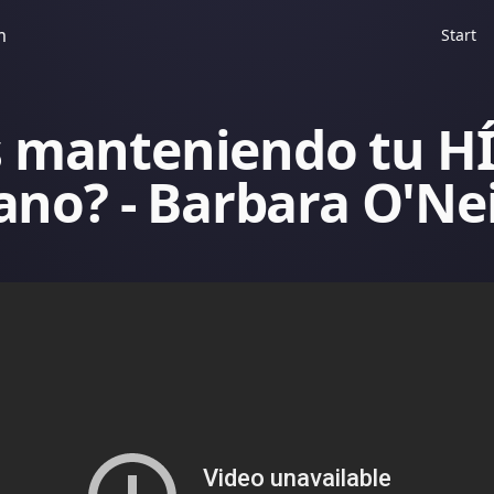
m
Start
́s manteniendo tu 
ano? - Barbara O'Nei