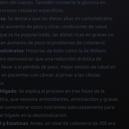
salen del cuerpo. También convierte la glucosa en
rocesos celulares específicos.
asa
: Se destaca que las dietas altas en carbohidratos
 el aumento de peso y otras condiciones de salud.
ue se ha popularizado, las dietas ricas en grasas no
an aumento de peso ni problemas de colesterol.
bohidratos
: Historias de éxito como la de William
tkins demuestran que una reducción drástica de
llevar a la pérdida de peso, mejor estado de salud en
 en pacientes con cáncer al privar a las células
a.
 Hígado
: Se explica el proceso en tres fases de la
tica, que necesita antioxidantes, aminoácidos y grasas
ial suministrar estos nutrientes adecuadamente para
del hígado en la desintoxicación.
l y Estatinas
: Antes, un nivel de colesterol de 300 era