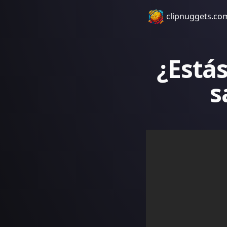
clipnuggets.co
¿Esta
s