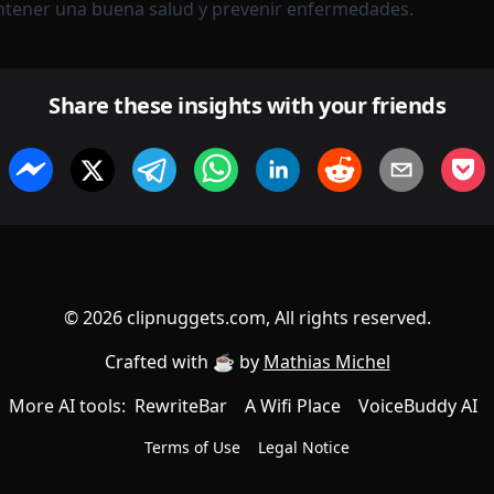
tener una buena salud y prevenir enfermedades.
Share these insights with your friends
©
2026
clipnuggets.com, All rights reserved.
Crafted with ☕️ by
Mathias Michel
More AI tools:
RewriteBar
A Wifi Place
VoiceBuddy AI
Terms of Use
Legal Notice