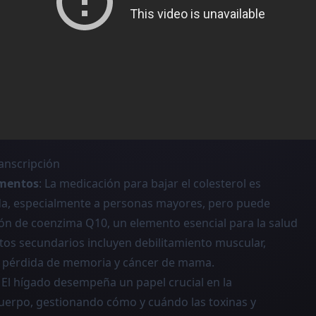
ranscripción
amentos
: La medicación para bajar el colesterol es
a, especialmente a personas mayores, pero puede
ón de coenzima Q10, un elemento esencial para la salud
ctos secundarios incluyen debilitamiento muscular,
, pérdida de memoria y cáncer de mama.
: El hígado desempeña un papel crucial en la
cuerpo, gestionando cómo y cuándo las toxinas y